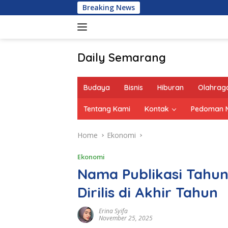
Skip
Breaking News
to
content
Daily Semarang
"Semarang
Hari
Budaya
Bisnis
Hiburan
Olahrag
Ini:
Informasi
Tentang Kami
Kontak
Pedoman M
Terkini
untuk
Home
Ekonomi
Anda"
Ekonomi
Nama Publikasi Tah
Dirilis di Akhir Tahun
Erina Syifa
November 25, 2025