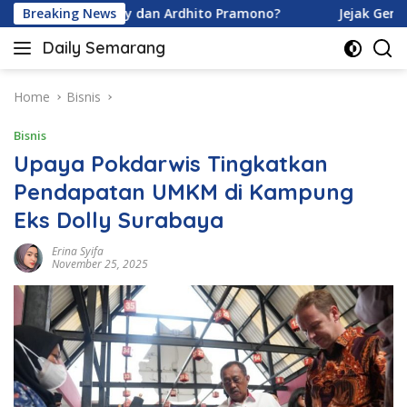
Skip
avina Karamoy dan Ardhito Pramono?
Breaking News
Jejak Gen Buka R
to
Daily Semarang
content
"Semarang
Hari
Ini:
Home
Bisnis
Informasi
Bisnis
Terkini
untuk
Upaya Pokdarwis Tingkatkan
Anda"
Pendapatan UMKM di Kampung
Eks Dolly Surabaya
Erina Syifa
November 25, 2025