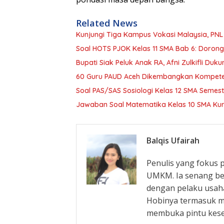
Related News
Kunjungi Tiga Kampus Vokasi Malaysia, PN
Soal HOTS PJOK Kelas 11 SMA Bab 6: Dorong
Bupati Siak Peluk Anak RA, Afni Zulkifli Duk
60 Guru PAUD Aceh Dikembangkan Kompetens
Soal PAS/SAS Sosiologi Kelas 12 SMA Seme
Jawaban Soal Matematika Kelas 10 SMA Ku
Balqis Ufairah
Penulis yang fokus
UMKM. Ia senang be
dengan pelaku usaha
Hobinya termasuk m
membuka pintu kes