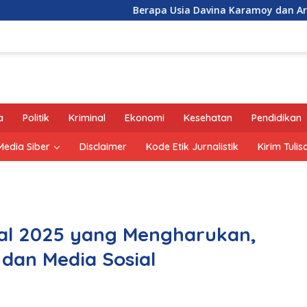
Berapa Usia Davina Karamoy dan Ardhito Pram
a
Politik
Kriminal
Ekonomi
Kesehatan
Pendidikan
edia Siber
Disclaimer
Kode Etik Jurnalistik
Kirim Tulis
nal 2025 yang Mengharukan,
dan Media Sosial