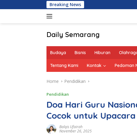
Skip
Breaking News
to
content
Daily Semarang
"Semarang
Hari
Budaya
Bisnis
Hiburan
Olahrag
Ini:
Informasi
Tentang Kami
Kontak
Pedoman M
Terkini
untuk
Home
Pendidikan
Anda"
Pendidikan
Doa Hari Guru Nasio
Cocok untuk Upacara 
Balqis Ufairah
November 26, 2025