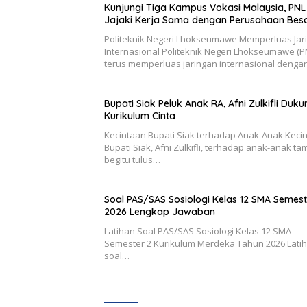
Kunjungi Tiga Kampus Vokasi Malaysia, PNL
Jajaki Kerja Sama dengan Perusahaan Bes
Politeknik Negeri Lhokseumawe Memperluas Jar
Internasional Politeknik Negeri Lhokseumawe (P
terus memperluas jaringan internasional deng
Bupati Siak Peluk Anak RA, Afni Zulkifli Duku
Kurikulum Cinta
Kecintaan Bupati Siak terhadap Anak-Anak Keci
Bupati Siak, Afni Zulkifli, terhadap anak-anak t
begitu tulus…
Soal PAS/SAS Sosiologi Kelas 12 SMA Semest
2026 Lengkap Jawaban
Latihan Soal PAS/SAS Sosiologi Kelas 12 SMA
Semester 2 Kurikulum Merdeka Tahun 2026 Lati
soal…