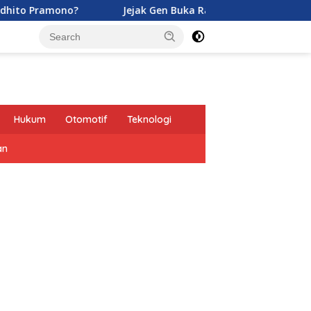
ono?
Jejak Gen Buka Rahasia Kucing di Eropa oleh Ten
Hukum
Otomotif
Teknologi
an