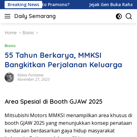
Skip
amoy dan Ardhito Pramono?
Breaking News
Jejak Gen Buka Rahasia Ku
to
Daily Semarang
content
"Semarang
Hari
Ini:
Home
Bisnis
Informasi
Bisnis
Terkini
untuk
55 Tahun Berkarya, MMKSI
Anda"
Bangkitkan Perjalanan Keluarga
Ratna Purnama
November 27, 2025
Area Spesial di Booth GJAW 2025
Mitsubishi Motors MMKSI menampilkan area khusus di
booth GJAW 2025 yang menunjukkan konsep penataan
kendaraan berdasarkan gaya hidup masyarakat