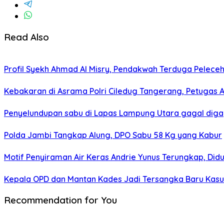
Read Also
Profil Syekh Ahmad Al Misry, Pendakwah Terduga Peleceha
Kebakaran di Asrama Polri Ciledug Tangerang, Petugas 
Penyelundupan sabu di Lapas Lampung Utara gagal digag
Polda Jambi Tangkap Alung, DPO Sabu 58 Kg yang Kabur
Motif Penyiraman Air Keras Andrie Yunus Terungkap, Didu
Kepala OPD dan Mantan Kades Jadi Tersangka Baru Kasus 
Recommendation for You