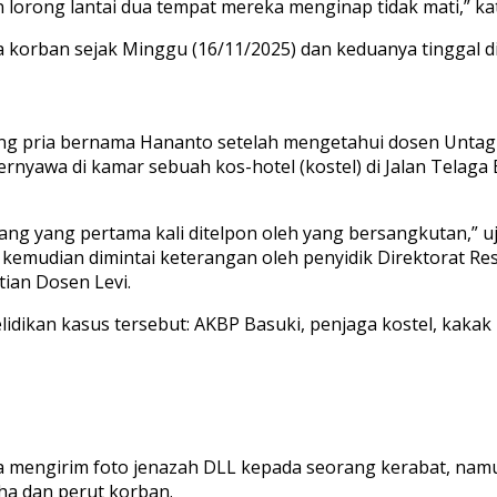
lorong lantai dua tempat mereka menginap tidak mati,” ka
orban sejak Minggu (16/11/2025) dan keduanya tinggal di
 pria bernama Hananto setelah mengetahui dosen Untag S
rnyawa di kamar sebuah kos-hotel (kostel) di Jalan Telag
ang yang pertama kali ditelpon oleh yang bersangkutan,” u
 kemudian dimintai keterangan oleh penyidik Direktorat Re
tian Dosen Levi.
lidikan kasus tersebut: AKBP Basuki, penjaga kostel, kaka
 mengirim foto jenazah DLL kepada seorang kerabat, namun
ha dan perut korban.