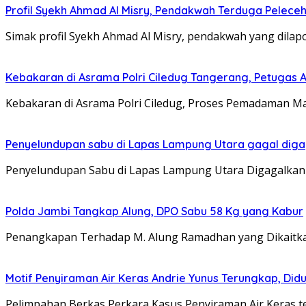
Profil Syekh Ahmad Al Misry, Pendakwah Terduga Peleceha
Simak profil Syekh Ahmad Al Misry, pendakwah yang dilap
Kebakaran di Asrama Polri Ciledug Tangerang, Petugas 
Kebakaran di Asrama Polri Ciledug, Proses Pemadaman Ma
Penyelundupan sabu di Lapas Lampung Utara gagal digag
Penyelundupan Sabu di Lapas Lampung Utara Digagalkan 
Polda Jambi Tangkap Alung, DPO Sabu 58 Kg yang Kabur
Penangkapan Terhadap M. Alung Ramadhan yang Dikaitkan
Motif Penyiraman Air Keras Andrie Yunus Terungkap, Didu
Pelimpahan Berkas Perkara Kasus Penyiraman Air Keras te