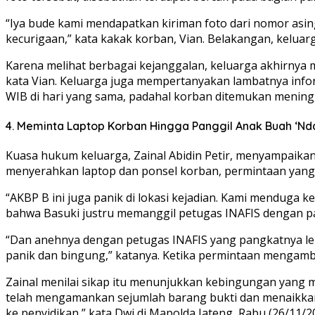
“Iya bude kami mendapatkan kiriman foto dari nomor asin
kecurigaan,” kata kakak korban, Vian. Belakangan, kelua
Karena melihat berbagai kejanggalan, keluarga akhirnya 
kata Vian. Keluarga juga mempertanyakan lambatnya info
WIB di hari yang sama, padahal korban ditemukan mening
4. Meminta Laptop Korban Hingga Panggil Anak Buah ‘Nd
Kuasa hukum keluarga, Zainal Abidin Petir, menyampaikan
menyerahkan laptop dan ponsel korban, permintaan yang 
“AKBP B ini juga panik di lokasi kejadian. Kami menduga 
bahwa Basuki justru memanggil petugas INAFIS dengan pa
“Dan anehnya dengan petugas INAFIS yang pangkatnya lebi
panik dan bingung,” katanya. Ketika permintaan mengambil 
Zainal menilai sikap itu menunjukkan kebingungan yang 
telah mengamankan sejumlah barang bukti dan menaikkan s
ke penyidikan,” kata Dwi di Mapolda Jateng, Rabu (26/11/2