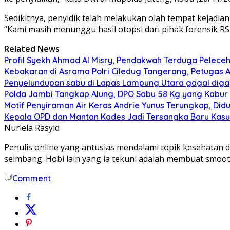
Sedikitnya, penyidik telah melakukan olah tempat kejadian
“Kami masih menunggu hasil otopsi dari pihak forensik RSU
Related News
Profil Syekh Ahmad Al Misry, Pendakwah Terduga Peleceha
Kebakaran di Asrama Polri Ciledug Tangerang, Petugas 
Penyelundupan sabu di Lapas Lampung Utara gagal digag
Polda Jambi Tangkap Alung, DPO Sabu 58 Kg yang Kabur
Motif Penyiraman Air Keras Andrie Yunus Terungkap, Didu
Kepala OPD dan Mantan Kades Jadi Tersangka Baru Kasus 
Nurlela Rasyid
Penulis online yang antusias mendalami topik kesehatan d
seimbang. Hobi lain yang ia tekuni adalah membuat smoothi
Comment