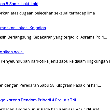
n 5 Santri Laki-Laki
orkan atas dugaan pelecehan seksual terhadap lima…
Amankan Lokasi Kejadian
sih Berlangsung Kebakaran yang terjadi di Asrama Polri…
alkan polisi
Penyelundupan narkotika jenis sabu ke dalam lingkungan 
 dengan Peredaran Sabu 58 Kilogram Pada dini hari…
ga karena Dendam Pribadi 4 Prajurit TNI
rhadap Andrie Yunus Pada hari Kamis (16/4), Oditurat…