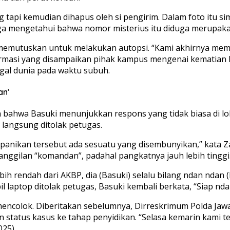
g tapi kemudian dihapus oleh si pengirim. Dalam foto itu 
rga mengetahui bahwa nomor misterius itu diduga merupaka
memutuskan untuk melakukan autopsi. “Kami akhirnya memut
rmasi yang disampaikan pihak kampus mengenai kematian D
gal dunia pada waktu subuh.
an’
 bahwa Basuki menunjukkan respons yang tidak biasa di lo
langsung ditolak petugas.
kepanikan tersebut ada sesuatu yang disembunyikan,” kata Z
nggilan “komandan”, padahal pangkatnya jauh lebih tinggi
h rendah dari AKBP, dia (Basuki) selalu bilang ndan ndan 
laptop ditolak petugas, Basuki kembali berkata, “Siap ndan
mencolok. Diberitakan sebelumnya, Dirreskrimum Polda Ja
tatus kasus ke tahap penyidikan. “Selasa kemarin kami te
025).