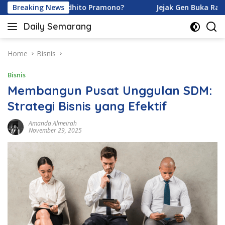
Skip
oy dan Ardhito Pramono?
Breaking News
Jejak Gen Buka Rahasia Kuci
to
Daily Semarang
content
"Semarang
Hari
Ini:
Home
Bisnis
Informasi
Bisnis
Terkini
untuk
Membangun Pusat Unggulan SDM:
Anda"
Strategi Bisnis yang Efektif
Amanda Almeirah
November 29, 2025