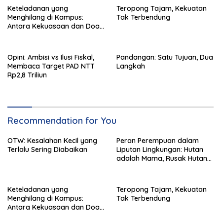
Keteladanan yang
Teropong Tajam, Kekuatan
Menghilang di Kampus:
Tak Terbendung
Antara Kekuasaan dan Doa
yang Dianiaya
Opini: Ambisi vs Ilusi Fiskal,
Pandangan: Satu Tujuan, Dua
Membaca Target PAD NTT
Langkah
Rp2,8 Triliun
Recommendation for You
OTW: Kesalahan Kecil yang
Peran Perempuan dalam
Terlalu Sering Diabaikan
Liputan Lingkungan: Hutan
adalah Mama, Rusak Hutan
Berarti Rusak Manusia
Keteladanan yang
Teropong Tajam, Kekuatan
Menghilang di Kampus:
Tak Terbendung
Antara Kekuasaan dan Doa
yang Dianiaya