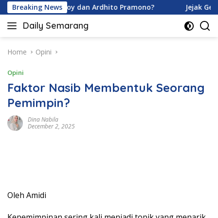
Skip
a Davina Karamoy dan Ardhito Pramono?
Breaking News
Jejak Gen Buk
to
Daily Semarang
content
"Semarang
Hari
Ini:
Home
Opini
Informasi
Opini
Terkini
untuk
Faktor Nasib Membentuk Seorang
Anda"
Pemimpin?
Dina Nabila
December 2, 2025
Oleh Amidi
Kepemimpinan sering kali menjadi topik yang menarik