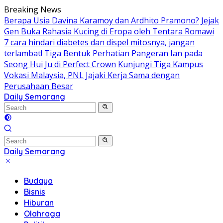
Skip
Breaking News
to
Berapa Usia Davina Karamoy dan Ardhito Pramono?
Jejak
content
Gen Buka Rahasia Kucing di Eropa oleh Tentara Romawi
7 cara hindari diabetes dan dispel mitosnya, jangan
terlambat!
Tiga Bentuk Perhatian Pangeran Ian pada
Seong Hui Ju di Perfect Crown
Kunjungi Tiga Kampus
Vokasi Malaysia, PNL Jajaki Kerja Sama dengan
Perusahaan Besar
Daily Semarang
"Semarang
Hari
Ini:
Informasi
Terkini
Daily Semarang
untuk
"Semarang
Anda"
Hari
Budaya
Ini:
Bisnis
Informasi
Hiburan
Terkini
Olahraga
untuk