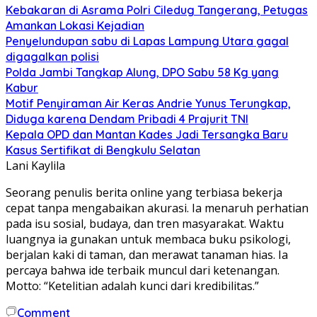
Kebakaran di Asrama Polri Ciledug Tangerang, Petugas
Amankan Lokasi Kejadian
Penyelundupan sabu di Lapas Lampung Utara gagal
digagalkan polisi
Polda Jambi Tangkap Alung, DPO Sabu 58 Kg yang
Kabur
Motif Penyiraman Air Keras Andrie Yunus Terungkap,
Diduga karena Dendam Pribadi 4 Prajurit TNI
Kepala OPD dan Mantan Kades Jadi Tersangka Baru
Kasus Sertifikat di Bengkulu Selatan
Lani Kaylila
Seorang penulis berita online yang terbiasa bekerja
cepat tanpa mengabaikan akurasi. Ia menaruh perhatian
pada isu sosial, budaya, dan tren masyarakat. Waktu
luangnya ia gunakan untuk membaca buku psikologi,
berjalan kaki di taman, dan merawat tanaman hias. Ia
percaya bahwa ide terbaik muncul dari ketenangan.
Motto: “Ketelitian adalah kunci dari kredibilitas.”
Comment