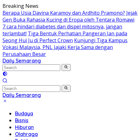
Skip
Breaking News
to
Berapa Usia Davina Karamoy dan Ardhito Pramono?
Jejak
content
Gen Buka Rahasia Kucing di Eropa oleh Tentara Romawi
7 cara hindari diabetes dan dispel mitosnya, jangan
terlambat!
Tiga Bentuk Perhatian Pangeran Ian pada
Seong Hui Ju di Perfect Crown
Kunjungi Tiga Kampus
Vokasi Malaysia, PNL Jajaki Kerja Sama dengan
Perusahaan Besar
Daily Semarang
"Semarang
Hari
Ini:
Informasi
Terkini
Daily Semarang
untuk
"Semarang
Anda"
Hari
Budaya
Ini:
Bisnis
Informasi
Hiburan
Terkini
Olahraga
untuk