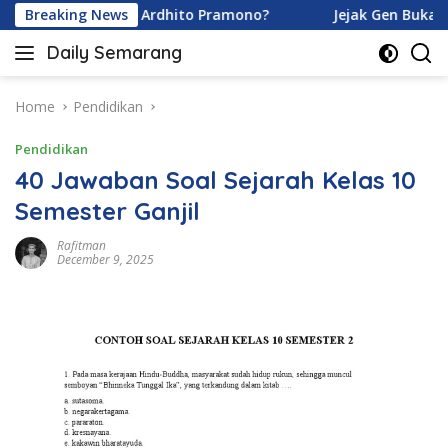
Skip
Karamoy dan Ardhito Pramono?
Breaking News
Jejak Gen Buka Rahasia 
to
Daily Semarang
content
"Semarang
Hari
Ini:
Home
Pendidikan
Informasi
Pendidikan
Terkini
untuk
40 Jawaban Soal Sejarah Kelas 10
Anda"
Semester Ganjil
Rafitman
December 9, 2025