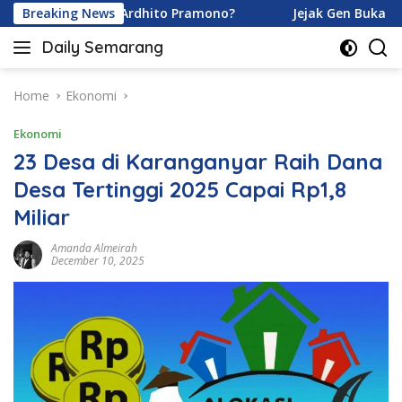
Skip
ramoy dan Ardhito Pramono?
Breaking News
Jejak Gen Buka Rahasia K
to
Daily Semarang
content
"Semarang
Hari
Ini:
Home
Ekonomi
Informasi
Ekonomi
Terkini
untuk
23 Desa di Karanganyar Raih Dana
Anda"
Desa Tertinggi 2025 Capai Rp1,8
Miliar
Amanda Almeirah
December 10, 2025