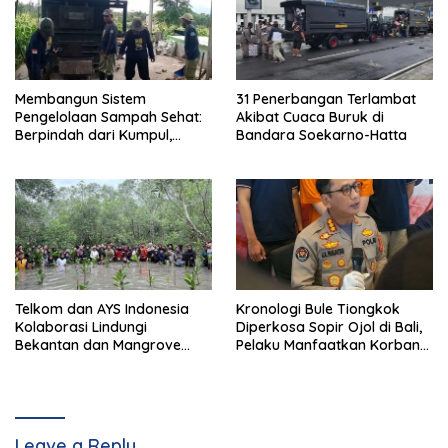
Membangun Sistem
31 Penerbangan Terlambat
Pengelolaan Sampah Sehat:
Akibat Cuaca Buruk di
Berpindah dari Kumpul,
Bandara Soekarno-Hatta
Angkut, Buang – Bagian II
Telkom dan AYS Indonesia
Kronologi Bule Tiongkok
Kolaborasi Lindungi
Diperkosa Sopir Ojol di Bali,
Bekantan dan Mangrove
Pelaku Manfaatkan Korban
Tarakan
Mabuk
Leave a Reply