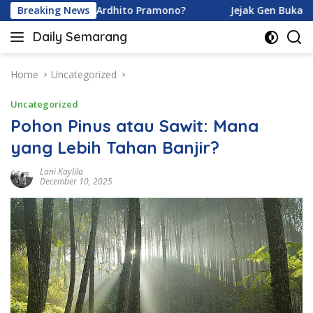
Skip
Karamoy dan Ardhito Pramono?
Breaking News
Jejak Gen Buka Rahasia
to
Daily Semarang
content
"Semarang
Hari
Ini:
Home
Uncategorized
Informasi
Uncategorized
Terkini
untuk
Pohon Pinus atau Sawit: Mana
Anda"
yang Lebih Tahan Banjir?
Lani Kaylila
December 10, 2025