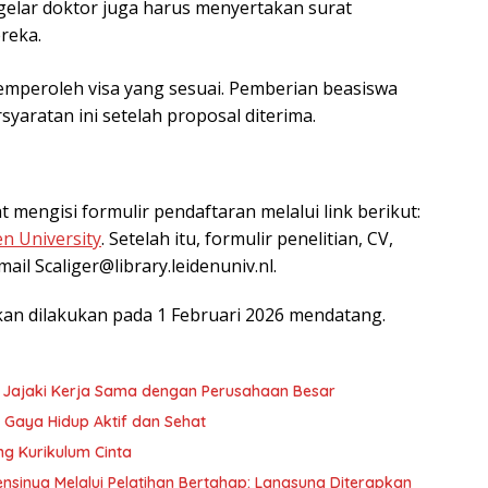
gelar doktor juga harus menyertakan surat
reka.
emperoleh visa yang sesuai. Pemberian beasiswa
aratan ini setelah proposal diterima.
 mengisi formulir pendaftaran melalui link berikut:
n University
. Setelah itu, formulir penelitian, CV,
ail Scaliger@library.leidenuniv.nl.
kan dilakukan pada 1 Februari 2026 mendatang.
L Jajaki Kerja Sama dengan Perusahaan Besar
 Gaya Hidup Aktif dan Sehat
ung Kurikulum Cinta
inya Melalui Pelatihan Bertahap: Langsung Diterapkan