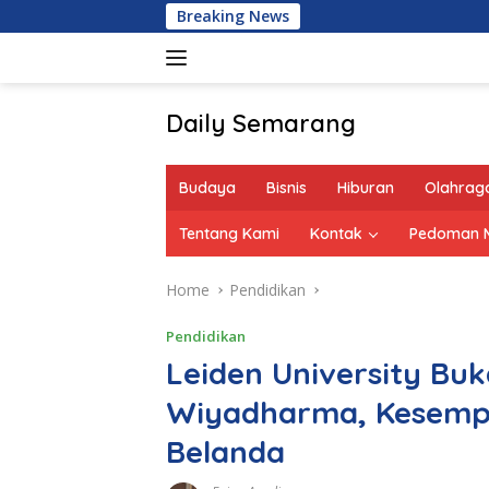
Skip
Breaking News
to
content
Daily Semarang
"Semarang
Hari
Budaya
Bisnis
Hiburan
Olahrag
Ini:
Informasi
Tentang Kami
Kontak
Pedoman M
Terkini
untuk
Home
Pendidikan
Anda"
Pendidikan
Leiden University Buk
Wiyadharma, Kesempat
Belanda