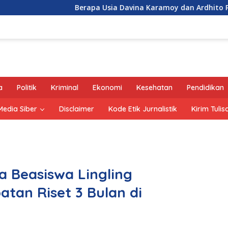
Berapa Usia Davina Karamoy dan Ardhito Pramono?
a
Politik
Kriminal
Ekonomi
Kesehatan
Pendidikan
edia Siber
Disclaimer
Kode Etik Jurnalistik
Kirim Tulis
a Beasiswa Lingling
an Riset 3 Bulan di