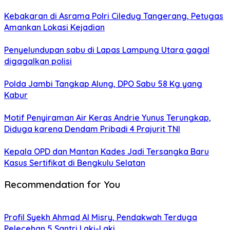
Kebakaran di Asrama Polri Ciledug Tangerang, Petugas
Amankan Lokasi Kejadian
Penyelundupan sabu di Lapas Lampung Utara gagal
digagalkan polisi
Polda Jambi Tangkap Alung, DPO Sabu 58 Kg yang
Kabur
Motif Penyiraman Air Keras Andrie Yunus Terungkap,
Diduga karena Dendam Pribadi 4 Prajurit TNI
Kepala OPD dan Mantan Kades Jadi Tersangka Baru
Kasus Sertifikat di Bengkulu Selatan
Recommendation for You
Profil Syekh Ahmad Al Misry, Pendakwah Terduga
Pelecehan 5 Santri Laki-Laki