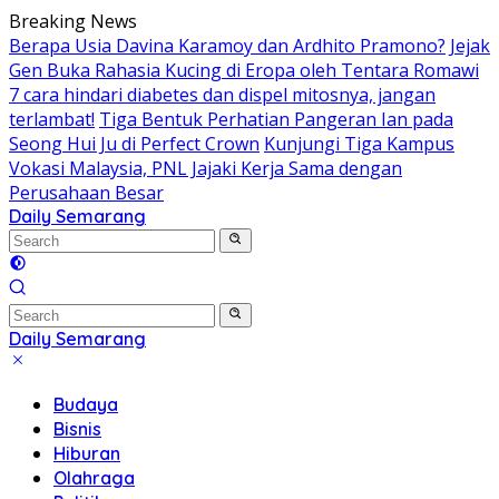
Skip
Breaking News
to
Berapa Usia Davina Karamoy dan Ardhito Pramono?
Jejak
content
Gen Buka Rahasia Kucing di Eropa oleh Tentara Romawi
7 cara hindari diabetes dan dispel mitosnya, jangan
terlambat!
Tiga Bentuk Perhatian Pangeran Ian pada
Seong Hui Ju di Perfect Crown
Kunjungi Tiga Kampus
Vokasi Malaysia, PNL Jajaki Kerja Sama dengan
Perusahaan Besar
Daily Semarang
"Semarang
Hari
Ini:
Informasi
Terkini
Daily Semarang
untuk
"Semarang
Anda"
Hari
Budaya
Ini:
Bisnis
Informasi
Hiburan
Terkini
Olahraga
untuk