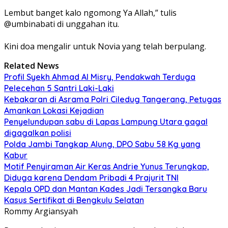
Lembut banget kalo ngomong Ya Allah,” tulis
@umbinabati di unggahan itu.
Kini doa mengalir untuk Novia yang telah berpulang.
Related News
Profil Syekh Ahmad Al Misry, Pendakwah Terduga
Pelecehan 5 Santri Laki-Laki
Kebakaran di Asrama Polri Ciledug Tangerang, Petugas
Amankan Lokasi Kejadian
Penyelundupan sabu di Lapas Lampung Utara gagal
digagalkan polisi
Polda Jambi Tangkap Alung, DPO Sabu 58 Kg yang
Kabur
Motif Penyiraman Air Keras Andrie Yunus Terungkap,
Diduga karena Dendam Pribadi 4 Prajurit TNI
Kepala OPD dan Mantan Kades Jadi Tersangka Baru
Kasus Sertifikat di Bengkulu Selatan
Rommy Argiansyah