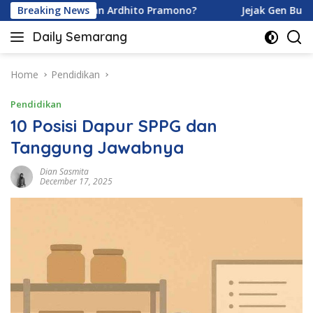
Skip
 Karamoy dan Ardhito Pramono?
Breaking News
Jejak Gen Buka Rahasi
to
Daily Semarang
content
"Semarang
Hari
Ini:
Home
Pendidikan
Informasi
Pendidikan
Terkini
untuk
10 Posisi Dapur SPPG dan
Anda"
Tanggung Jawabnya
Dian Sasmita
December 17, 2025