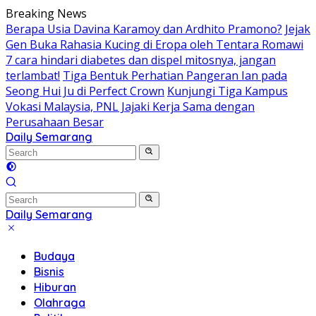
Skip
Breaking News
to
Berapa Usia Davina Karamoy dan Ardhito Pramono?
Jejak
content
Gen Buka Rahasia Kucing di Eropa oleh Tentara Romawi
7 cara hindari diabetes dan dispel mitosnya, jangan
terlambat!
Tiga Bentuk Perhatian Pangeran Ian pada
Seong Hui Ju di Perfect Crown
Kunjungi Tiga Kampus
Vokasi Malaysia, PNL Jajaki Kerja Sama dengan
Perusahaan Besar
Daily Semarang
"Semarang
Hari
Ini:
Informasi
Terkini
Daily Semarang
untuk
"Semarang
Anda"
Hari
Budaya
Ini:
Bisnis
Informasi
Hiburan
Terkini
Olahraga
untuk