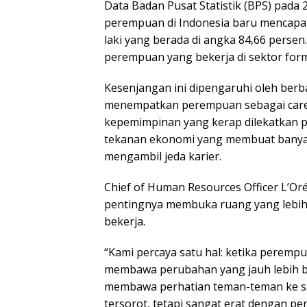
Data Badan Pusat Statistik (BPS) pada
perempuan di Indonesia baru mencapai 
laki yang berada di angka 84,66 persen.
perempuan yang bekerja di sektor form
Kesenjangan ini dipengaruhi oleh berba
menempatkan perempuan sebagai careg
kepemimpinan yang kerap dilekatkan pad
tekanan ekonomi yang membuat banyak
mengambil jeda karier.
Chief of Human Resources Officer L’Or
pentingnya membuka ruang yang lebih 
bekerja.
“Kami percaya satu hal: ketika perem
membawa perubahan yang jauh lebih be
membawa perhatian teman-teman ke su
tersorot, tetapi sangat erat dengan 