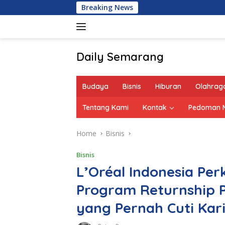
Skip
Breaking News
to
content
Daily Semarang
"Semarang
Hari
Budaya
Bisnis
Hiburan
Olahrag
Ini:
Informasi
Tentang Kami
Kontak
Pedoman M
Terkini
untuk
Home
Bisnis
Anda"
Bisnis
L’Oréal Indonesia Pe
Program Returnship 
yang Pernah Cuti Kar