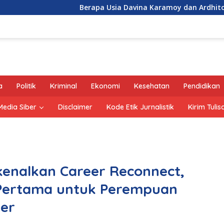
Berapa Usia Davina Karamoy dan Ardhito Pramono?
a
Politik
Kriminal
Ekonomi
Kesehatan
Pendidikan
edia Siber
Disclaimer
Kode Etik Jurnalistik
Kirim Tulis
rkenalkan Career Reconnect,
Pertama untuk Perempuan
ier