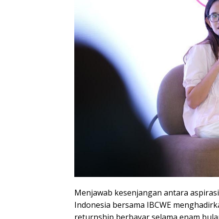
Menjawab kesenjangan antara aspirasi 
Indonesia bersama IBCWE menghadirka
returnship berbayar selama enam bul