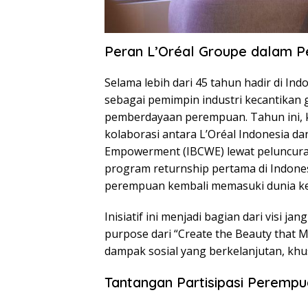
Peran L’Oréal Groupe dalam 
Selama lebih dari 45 tahun hadir di I
sebagai pemimpin industri kecantikan
pemberdayaan perempuan. Tahun ini, k
kolaborasi antara L’Oréal Indonesia d
Empowerment (IBCWE) lewat peluncura
program returnship pertama di Indon
perempuan kembali memasuki dunia kerj
Inisiatif ini menjadi bagian dari visi j
purpose dari “Create the Beauty that 
dampak sosial yang berkelanjutan, khu
Tantangan Partisipasi Perempu