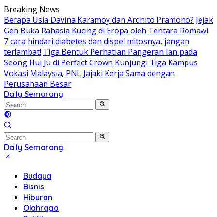
Skip
Breaking News
to
Berapa Usia Davina Karamoy dan Ardhito Pramono?
Jejak
content
Gen Buka Rahasia Kucing di Eropa oleh Tentara Romawi
7 cara hindari diabetes dan dispel mitosnya, jangan
terlambat!
Tiga Bentuk Perhatian Pangeran Ian pada
Seong Hui Ju di Perfect Crown
Kunjungi Tiga Kampus
Vokasi Malaysia, PNL Jajaki Kerja Sama dengan
Perusahaan Besar
Daily Semarang
"Semarang
Hari
Ini:
Informasi
Terkini
Daily Semarang
untuk
"Semarang
Anda"
Hari
Budaya
Ini:
Bisnis
Informasi
Hiburan
Terkini
Olahraga
untuk