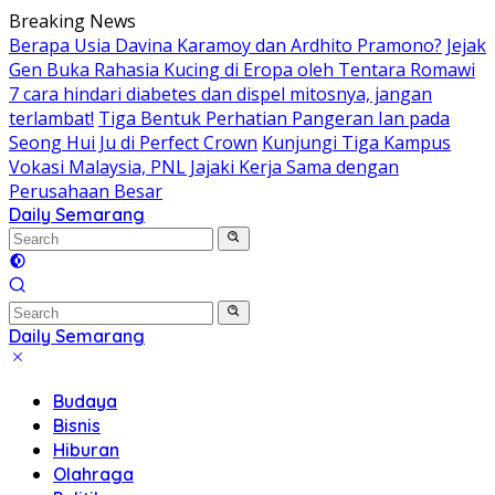
Skip
Breaking News
to
Berapa Usia Davina Karamoy dan Ardhito Pramono?
Jejak
content
Gen Buka Rahasia Kucing di Eropa oleh Tentara Romawi
7 cara hindari diabetes dan dispel mitosnya, jangan
terlambat!
Tiga Bentuk Perhatian Pangeran Ian pada
Seong Hui Ju di Perfect Crown
Kunjungi Tiga Kampus
Vokasi Malaysia, PNL Jajaki Kerja Sama dengan
Perusahaan Besar
Daily Semarang
"Semarang
Hari
Ini:
Informasi
Terkini
Daily Semarang
untuk
"Semarang
Anda"
Hari
Budaya
Ini:
Bisnis
Informasi
Hiburan
Terkini
Olahraga
untuk