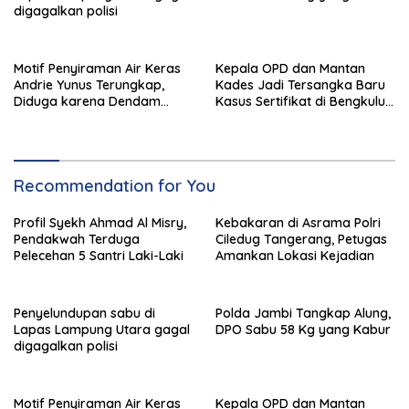
digagalkan polisi
Motif Penyiraman Air Keras
Kepala OPD dan Mantan
Andrie Yunus Terungkap,
Kades Jadi Tersangka Baru
Diduga karena Dendam
Kasus Sertifikat di Bengkulu
Pribadi 4 Prajurit TNI
Selatan
Recommendation for You
Profil Syekh Ahmad Al Misry,
Kebakaran di Asrama Polri
Pendakwah Terduga
Ciledug Tangerang, Petugas
Pelecehan 5 Santri Laki-Laki
Amankan Lokasi Kejadian
Penyelundupan sabu di
Polda Jambi Tangkap Alung,
Lapas Lampung Utara gagal
DPO Sabu 58 Kg yang Kabur
digagalkan polisi
Motif Penyiraman Air Keras
Kepala OPD dan Mantan