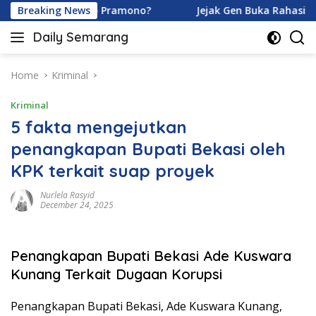
Skip
moy dan Ardhito Pramono?
Breaking News
Jejak Gen Buka Rahasia Kuci
to
Daily Semarang
content
"Semarang
Hari
Ini:
Home
Kriminal
Informasi
Kriminal
Terkini
untuk
5 fakta mengejutkan
Anda"
penangkapan Bupati Bekasi oleh
KPK terkait suap proyek
Nurlela Rasyid
December 24, 2025
Penangkapan Bupati Bekasi Ade Kuswara
Kunang Terkait Dugaan Korupsi
Penangkapan Bupati Bekasi, Ade Kuswara Kunang,