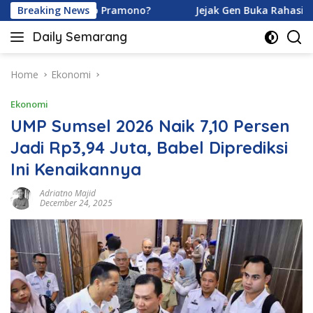
Skip
an Ardhito Pramono?
Breaking News
Jejak Gen Buka Rahasia Kucing di
to
Daily Semarang
content
"Semarang
Hari
Ini:
Home
Ekonomi
Informasi
Ekonomi
Terkini
untuk
UMP Sumsel 2026 Naik 7,10 Persen
Anda"
Jadi Rp3,94 Juta, Babel Diprediksi
Ini Kenaikannya
Adriatno Majid
December 24, 2025