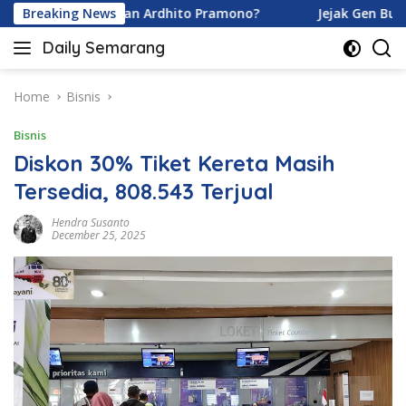
Skip
a Karamoy dan Ardhito Pramono?
Breaking News
Jejak Gen Buka Rahas
to
Daily Semarang
content
"Semarang
Hari
Ini:
Home
Bisnis
Informasi
Bisnis
Terkini
untuk
Diskon 30% Tiket Kereta Masih
Anda"
Tersedia, 808.543 Terjual
Hendra Susanto
December 25, 2025