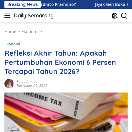
Skip
ramoy dan Ardhito Pramono?
Breaking News
Jejak Gen Buka Rahasia K
to
Daily Semarang
content
"Semarang
Hari
Ini:
Home
Ekonomi
Informasi
Ekonomi
Terkini
untuk
Refleksi Akhir Tahun: Apakah
Anda"
Pertumbuhan Ekonomi 6 Persen
Tercapai Tahun 2026?
Faiqa Amalia
December 29, 2025