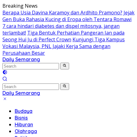
Skip
Breaking News
to
Berapa Usia Davina Karamoy dan Ardhito Pramono?
Jejak
content
Gen Buka Rahasia Kucing di Eropa oleh Tentara Romawi
7 cara hindari diabetes dan dispel mitosnya, jangan
terlambat!
Tiga Bentuk Perhatian Pangeran Ian pada
Seong Hui Ju di Perfect Crown
Kunjungi Tiga Kampus
Vokasi Malaysia, PNL Jajaki Kerja Sama dengan
Perusahaan Besar
Daily Semarang
"Semarang
Hari
Ini:
Informasi
Terkini
Daily Semarang
untuk
"Semarang
Anda"
Hari
Budaya
Ini:
Bisnis
Informasi
Hiburan
Terkini
Olahraga
untuk