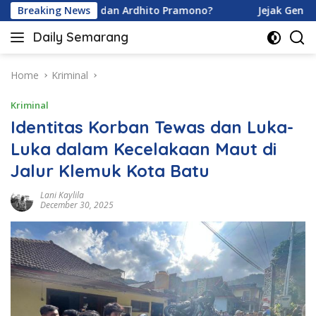
Skip
ina Karamoy dan Ardhito Pramono?
Breaking News
Jejak Gen Buka Rah
to
Daily Semarang
content
"Semarang
Hari
Ini:
Home
Kriminal
Informasi
Kriminal
Terkini
untuk
Identitas Korban Tewas dan Luka-
Anda"
Luka dalam Kecelakaan Maut di
Jalur Klemuk Kota Batu
Lani Kaylila
December 30, 2025