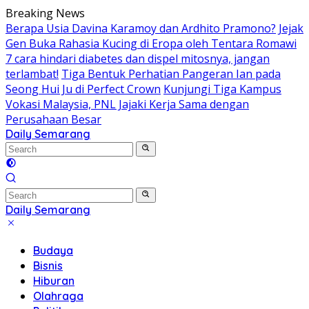
Skip
Breaking News
to
Berapa Usia Davina Karamoy dan Ardhito Pramono?
Jejak
content
Gen Buka Rahasia Kucing di Eropa oleh Tentara Romawi
7 cara hindari diabetes dan dispel mitosnya, jangan
terlambat!
Tiga Bentuk Perhatian Pangeran Ian pada
Seong Hui Ju di Perfect Crown
Kunjungi Tiga Kampus
Vokasi Malaysia, PNL Jajaki Kerja Sama dengan
Perusahaan Besar
Daily Semarang
"Semarang
Hari
Ini:
Informasi
Terkini
Daily Semarang
untuk
"Semarang
Anda"
Hari
Budaya
Ini:
Bisnis
Informasi
Hiburan
Terkini
Olahraga
untuk