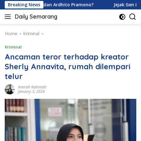
Skip
na Karamoy dan Ardhito Pramono?
Breaking News
Jejak Gen Buka Raha
to
Daily Semarang
content
"Semarang
Hari
Ini:
Home
Kriminal
Informasi
Kriminal
Terkini
untuk
Ancaman teror terhadap kreator
Anda"
Sherly Annavita, rumah dilempari
telur
Amirah Rahimah
January 3, 2026