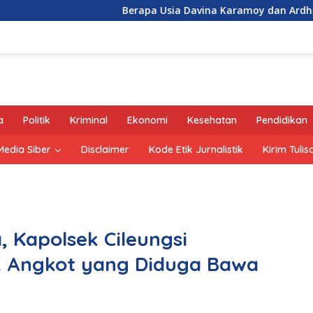
Berapa Usia Davina Karamoy dan Ardhito Pramono?
a
Politik
Kriminal
Ekonomi
Kesehatan
Pendidikan
edia Siber
Disclaimer
Kode Etik Jurnalistik
Kirim Tulis
, Kapolsek Cileungsi
k Angkot yang Diduga Bawa