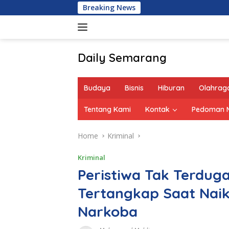
Skip
Breaking News
to
content
Daily Semarang
"Semarang
Hari
Budaya
Bisnis
Hiburan
Olahrag
Ini:
Informasi
Tentang Kami
Kontak
Pedoman M
Terkini
untuk
Home
Kriminal
Anda"
Kriminal
Peristiwa Tak Terduga
Tertangkap Saat Nai
Narkoba