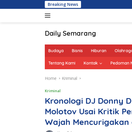
Skip
Breaking News
to
content
Daily Semarang
"Semarang
Hari
Budaya
Bisnis
Hiburan
Olahrag
Ini:
Informasi
Tentang Kami
Kontak
Pedoman M
Terkini
untuk
Home
Kriminal
Anda"
Kriminal
Kronologi DJ Donny 
Molotov Usai Kritik 
Wajah Mencurigakan