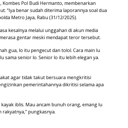
a, Kombes Pol Budi Hermanto, membenarkan
but. “Iya benar sudah diterima laporannya soal dua
apolda Metro Jaya, Rabu (31/12/2025).
sa kesalnya melalui unggahan di akun media
k merasa gentar meski mendapat teror tersebut.
h gua, lo itu pengecut dan tolol. Cara main lu
u sama senior lo. Senior lo itu lebih elegan ya.
at agar tidak takut bersuara mengkritisi
ngizinkan pemerintahannya dikritisi selama apa
h kayak iblis. Mau ancam bunuh orang, emang lu
 rakyatnya,” pungkasnya.