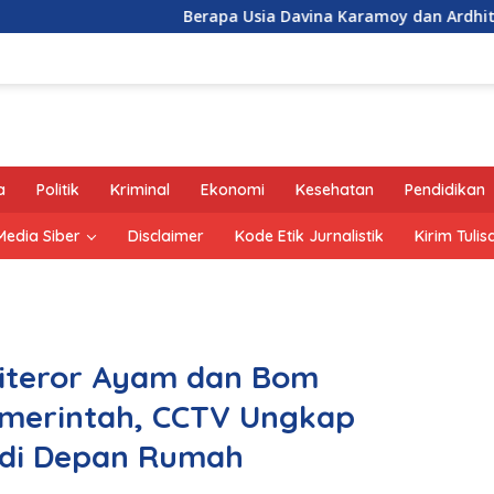
Berapa Usia Davina Karamoy dan Ardhito Pramono?
a
Politik
Kriminal
Ekonomi
Kesehatan
Pendidikan
edia Siber
Disclaimer
Kode Etik Jurnalistik
Kirim Tulis
Diteror Ayam dan Bom
Pemerintah, CCTV Ungkap
 di Depan Rumah