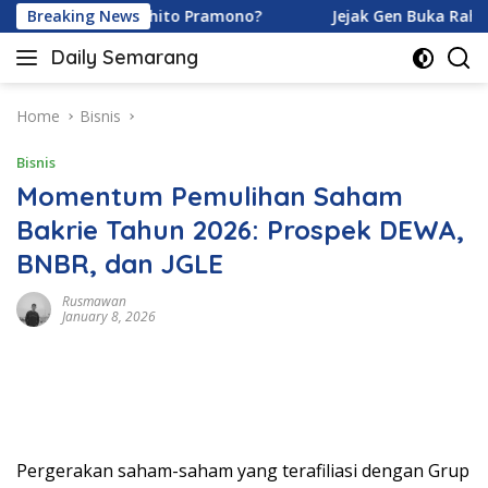
Skip
ramoy dan Ardhito Pramono?
Breaking News
Jejak Gen Buka Rahasia K
to
Daily Semarang
content
"Semarang
Hari
Ini:
Home
Bisnis
Informasi
Bisnis
Terkini
untuk
Momentum Pemulihan Saham
Anda"
Bakrie Tahun 2026: Prospek DEWA,
BNBR, dan JGLE
Rusmawan
January 8, 2026
Pergerakan saham-saham yang terafiliasi dengan Grup