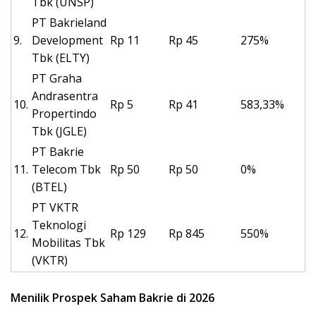
Tbk (UNSP)
PT Bakrieland
9.
Development
Rp 11
Rp 45
275%
Tbk (ELTY)
PT Graha
Andrasentra
10.
Rp 5
Rp 41
583,33%
Propertindo
Tbk (JGLE)
PT Bakrie
11.
Telecom Tbk
Rp 50
Rp 50
0%
(BTEL)
PT VKTR
Teknologi
12.
Rp 129
Rp 845
550%
Mobilitas Tbk
(VKTR)
Menilik Prospek Saham Bakrie di 2026