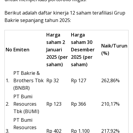
Berikut adalah daftar kinerja 12 saham terafiliasi Grup
Bakrie sepanjang tahun 2025:
Harga
Harga
saham 2
saham 30
Naik/Turun
No
Emiten
Januari
Desember
(%)
2025 (per
2025 (per
saham)
saham)
PT Bakrie &
1.
Brothers Tbk
Rp 32
Rp 127
262,86%
(BNBR)
PT Bumi
2.
Resources
Rp 123
Rp 366
210,17%
Tbk (BUMI)
PT Bumi
Resources
3.
Rp 402
Rp 1.100
217,92%