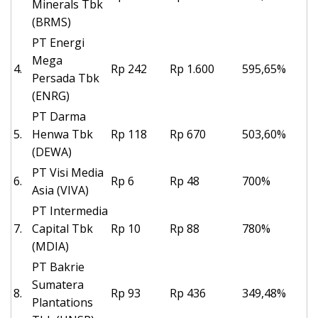
Minerals Tbk
(BRMS)
PT Energi
Mega
4.
Rp 242
Rp 1.600
595,65%
Persada Tbk
(ENRG)
PT Darma
5.
Henwa Tbk
Rp 118
Rp 670
503,60%
(DEWA)
PT Visi Media
6.
Rp 6
Rp 48
700%
Asia (VIVA)
PT Intermedia
7.
Capital Tbk
Rp 10
Rp 88
780%
(MDIA)
PT Bakrie
Sumatera
8.
Rp 93
Rp 436
349,48%
Plantations