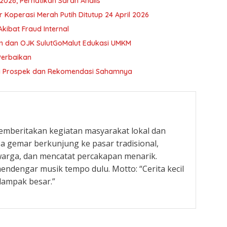
2026, Perhatikan Saran Analis
r Koperasi Merah Putih Ditutup 24 April 2026
ibat Fraud Internal
n dan OJK SulutGoMalut Edukasi UMKM
 Perbaikan
 Ini Prospek dan Rekomendasi Sahamnya
memberitakan kegiatan masyarakat lokal dan
Ia gemar berkunjung ke pasar tradisional,
warga, dan mencatat percakapan menarik.
ndengar musik tempo dulu. Motto: “Cerita kecil
 dampak besar.”