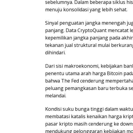
sebelumnya. Dalam beberapa siklus histo
menuju konsolidasi yang lebih sehat.
Sinyal penguatan jangka menengah juga
panjang. Data CryptoQuant mencatat le
kepemilikan jangka panjang pada akhir
tekanan jual struktural mulai berkuran
dihindari.
Dari sisi makroekonomi, kebijakan bank
penentu utama arah harga Bitcoin pad
bahwa The Fed cenderung mempertahank
peluang pemangkasan baru terbuka sete
melandai.
Kondisi suku bunga tinggi dalam waktu 
membatasi katalis kenaikan harga kript
pasar kripto masih cenderung ke downsi
mendukung pelonggaran kebijakan mon