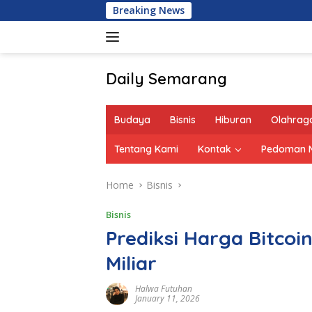
Skip
Breaking News
to
content
Daily Semarang
"Semarang
Hari
Budaya
Bisnis
Hiburan
Olahrag
Ini:
Informasi
Tentang Kami
Kontak
Pedoman M
Terkini
untuk
Home
Bisnis
Anda"
Bisnis
Prediksi Harga Bitcoi
Miliar
Halwa Futuhan
January 11, 2026