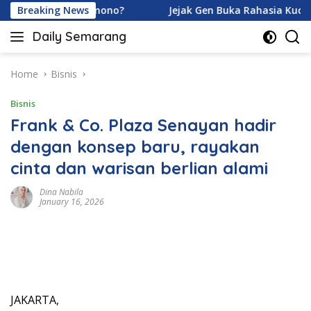
Skip
n Ardhito Pramono?
Breaking News
Jejak Gen Buka Rahasia Kucing di 
to
Daily Semarang
content
"Semarang
Hari
Ini:
Home
Bisnis
Informasi
Bisnis
Terkini
untuk
Frank & Co. Plaza Senayan hadir
Anda"
dengan konsep baru, rayakan
cinta dan warisan berlian alami
Dina Nabila
January 16, 2026
JAKARTA,