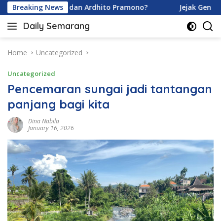
Skip
na Karamoy dan Ardhito Pramono?
Breaking News
Jejak Gen Buka Raha
to
Daily Semarang
content
"Semarang
Hari
Ini:
Home
Uncategorized
Informasi
Uncategorized
Terkini
untuk
Pencemaran sungai jadi tantangan
Anda"
panjang bagi kita
Dina Nabila
January 16, 2026