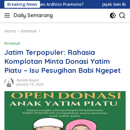
Skip
a Karamoy dan Ardhito Pramono?
Breaking News
Jejak Gen Buka Rahas
to
Daily Semarang
content
"Semarang
Hari
Ini:
Home
Kriminal
Informasi
Kriminal
Terkini
untuk
Jatim Terpopuler: Rahasia
Anda"
Komplotan Minta Donasi Yatim
Piatu – Isu Pesugihan Babi Ngepet
Nurlela Rasyid
January 19, 2026