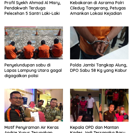
Profil Syekh Ahmad Al Misry,
Kebakaran di Asrama Polri
Pendakwah Terduga
Ciledug Tangerang, Petugas
Pelecehan 5 Santri Laki-Laki
Amankan Lokasi Kejadian
Penyelundupan sabu di
Polda Jambi Tangkap Alung,
Lapas Lampung Utara gagal
DPO Sabu 58 Kg yang Kabur
digagalkan polisi
Motif Penyiraman Air Keras
Kepala OPD dan Mantan
Andrie Yunus Terungkap,
Kades Jadi Tersangka Baru