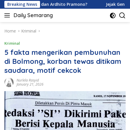
Skip
vina Karamoy dan Ardhito Pramono?
Breaking News
Jejak Gen Buka Ra
to
Daily Semarang
content
"Semarang
Hari
Ini:
Home
Kriminal
Informasi
Kriminal
Terkini
untuk
5 fakta mengerikan pembunuhan
Anda"
di Bolmong, korban tewas ditikam
saudara, motif cekcok
Nurlela Rasyid
January 21, 2026