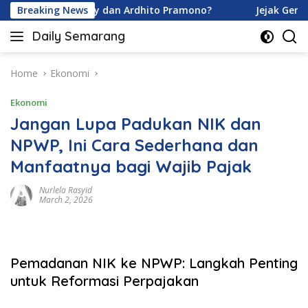
Skip
Davina Karamoy dan Ardhito Pramono?
Breaking News
Jejak Gen Buka 
to
Daily Semarang
content
"Semarang
Hari
Ini:
Home
Ekonomi
Informasi
Ekonomi
Terkini
untuk
Jangan Lupa Padukan NIK dan
Anda"
NPWP, Ini Cara Sederhana dan
Manfaatnya bagi Wajib Pajak
Nurlela Rasyid
March 2, 2026
Pemadanan NIK ke NPWP: Langkah Penting
untuk Reformasi Perpajakan