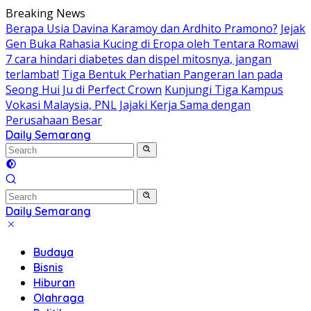
Skip
Breaking News
to
Berapa Usia Davina Karamoy dan Ardhito Pramono?
Jejak
content
Gen Buka Rahasia Kucing di Eropa oleh Tentara Romawi
7 cara hindari diabetes dan dispel mitosnya, jangan
terlambat!
Tiga Bentuk Perhatian Pangeran Ian pada
Seong Hui Ju di Perfect Crown
Kunjungi Tiga Kampus
Vokasi Malaysia, PNL Jajaki Kerja Sama dengan
Perusahaan Besar
Daily Semarang
"Semarang
Hari
Ini:
Informasi
Terkini
Daily Semarang
untuk
"Semarang
Anda"
Hari
Budaya
Ini:
Bisnis
Informasi
Hiburan
Terkini
Olahraga
untuk