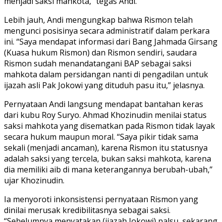
menjadi saksi mahkota,” tegas Andi.
Lebih jauh, Andi mengungkap bahwa Rismon telah
mengunci posisinya secara administratif dalam perkara
ini. “Saya mendapat informasi dari Bang Jahmada Girsang
(Kuasa hukum Rismon) dan Rismon sendiri, saudara
Rismon sudah menandatangani BAP sebagai saksi
mahkota dalam persidangan nanti di pengadilan untuk
ijazah asli Pak Jokowi yang dituduh pasu itu,” jelasnya.
Pernyataan Andi langsung mendapat bantahan keras
dari kubu Roy Suryo. Ahmad Khozinudin menilai status
saksi mahkota yang disematkan pada Rismon tidak layak
secara hukum maupun moral. “Saya pikir tidak sama
sekali (menjadi ancaman), karena Rismon itu statusnya
adalah saksi yang tercela, bukan saksi mahkota, karena
dia memiliki aib di mana keterangannya berubah-ubah,”
ujar Khozinudin.
Ia menyoroti inkonsistensi pernyataan Rismon yang
dinilai merusak kredibilitasnya sebagai saksi.
“Sebelumnya menyatakan (ijazah Jokowi) palsu, sekarang