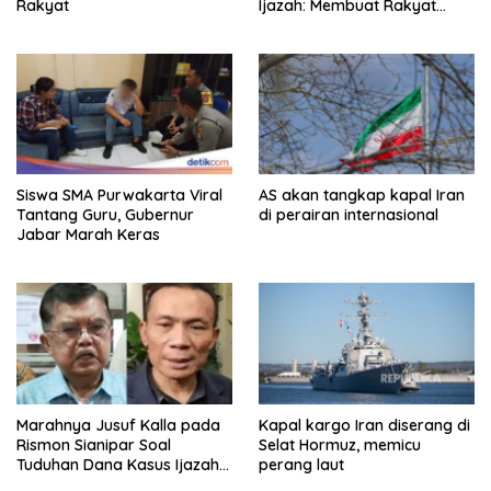
Rakyat
Ijazah: Membuat Rakyat
Bertengkar Dua Tahun
Siswa SMA Purwakarta Viral
AS akan tangkap kapal Iran
Tantang Guru, Gubernur
di perairan internasional
Jabar Marah Keras
Marahnya Jusuf Kalla pada
Kapal kargo Iran diserang di
Rismon Sianipar Soal
Selat Hormuz, memicu
Tuduhan Dana Kasus Ijazah
perang laut
Jokowi