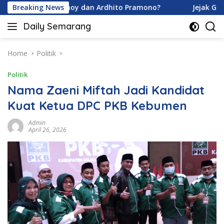
Skip
 Davina Karamoy dan Ardhito Pramono?
Breaking News
Jejak Gen Buka
to
Daily Semarang
content
"Semarang
Hari
Ini:
Home
Politik
Informasi
Politik
Terkini
untuk
Nama Zaeni Miftah Jadi Kandidat
Anda"
Kuat Ketua DPC PKB Kebumen
Admin
April 26, 2026