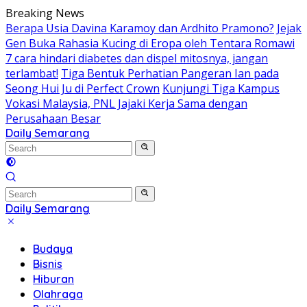
Skip
Breaking News
to
Berapa Usia Davina Karamoy dan Ardhito Pramono?
Jejak
content
Gen Buka Rahasia Kucing di Eropa oleh Tentara Romawi
7 cara hindari diabetes dan dispel mitosnya, jangan
terlambat!
Tiga Bentuk Perhatian Pangeran Ian pada
Seong Hui Ju di Perfect Crown
Kunjungi Tiga Kampus
Vokasi Malaysia, PNL Jajaki Kerja Sama dengan
Perusahaan Besar
Daily Semarang
"Semarang
Hari
Ini:
Informasi
Terkini
Daily Semarang
untuk
"Semarang
Anda"
Hari
Budaya
Ini:
Bisnis
Informasi
Hiburan
Terkini
Olahraga
untuk