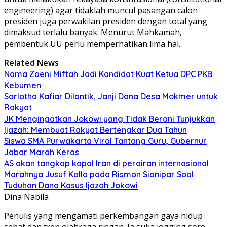
engineering) agar tidaklah muncul pasangan calon
presiden juga perwakilan presiden dengan total yang
dimaksud terlalu banyak. Menurut Mahkamah,
pembentuk UU perlu memperhatikan lima hal.
Related News
Nama Zaeni Miftah Jadi Kandidat Kuat Ketua DPC PKB
Kebumen
Sarlotha Kafiar Dilantik, Janji Dana Desa Mokmer untuk
Rakyat
JK Mengingatkan Jokowi yang Tidak Berani Tunjukkan
Ijazah: Membuat Rakyat Bertengkar Dua Tahun
Siswa SMA Purwakarta Viral Tantang Guru, Gubernur
Jabar Marah Keras
AS akan tangkap kapal Iran di perairan internasional
Marahnya Jusuf Kalla pada Rismon Sianipar Soal
Tuduhan Dana Kasus Ijazah Jokowi
Dina Nabila
Penulis yang mengamati perkembangan gaya hidup
sehat dan tren olahraga ringan. Ia suka jogging sore,