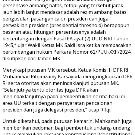
persentase ambang batas, tetapi yang tersebut jarak
jauh lebih lanjut mendasar adalah rezim ambang batas
pengusulan pasangan calon presiden dan juga
perwakilan presiden (presidential threshold) berapapun
besaran atau hitungan persentasenya adalah
bertentangan dengan Pasal 6A ayat (2) UUD NRI Tahun
1945,” ujar Wakil Ketua MK Saldi Isra ketika membacakan
pertimbangan hukum Perkara Nomor 62/PUU-XXII/2024,
dikutipkan dari laman MK.
Menyikapi putusan MK tersebut, Ketua Komisi II DPR RI
Muhammad Rifqinizamy Karsayuda mengungkapkan DPR
RI serta otoritas akan menindaklanjuti putusan MK.
“Selanjutnya tentu otoritas juga DPR akan
menindaklanjutnya pada pembentukan norma baru di
area UU terkait dengan persyaratan pencalonan
presiden dan juga delegasi presiden,” ucap Rifqi.
Untuk diketahui, pada putusan kemarin, Mahkamah juga
memberikan pedoman bagi pembentuk undang-undang
untuk melakukan rekayasa konstitusional (constitutional