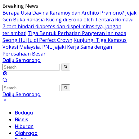
Skip
Breaking News
to
Berapa Usia Davina Karamoy dan Ardhito Pramono?
Jejak
content
Gen Buka Rahasia Kucing di Eropa oleh Tentara Romawi
7 cara hindari diabetes dan dispel mitosnya, jangan
terlambat!
Tiga Bentuk Perhatian Pangeran Ian pada
Seong Hui Ju di Perfect Crown
Kunjungi Tiga Kampus
Vokasi Malaysia, PNL Jajaki Kerja Sama dengan
Perusahaan Besar
Daily Semarang
"Semarang
Hari
Ini:
Informasi
Terkini
Daily Semarang
untuk
"Semarang
Anda"
Hari
Budaya
Ini:
Bisnis
Informasi
Hiburan
Terkini
Olahraga
untuk