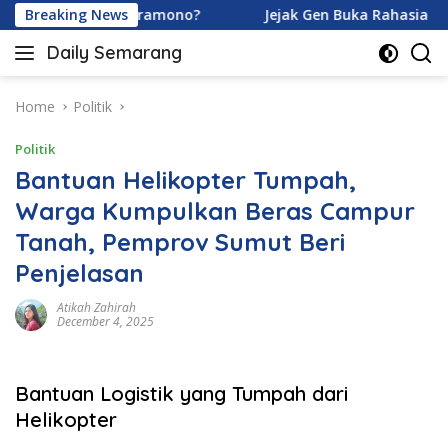
Skip
 dan Ardhito Pramono?
Breaking News
Jejak Gen Buka Rahasia Kucing
to
Daily Semarang
content
"Semarang
Hari
Ini:
Home
Politik
Informasi
Politik
Terkini
untuk
Bantuan Helikopter Tumpah,
Anda"
Warga Kumpulkan Beras Campur
Tanah, Pemprov Sumut Beri
Penjelasan
Atikah Zahirah
December 4, 2025
Bantuan Logistik yang Tumpah dari
Helikopter