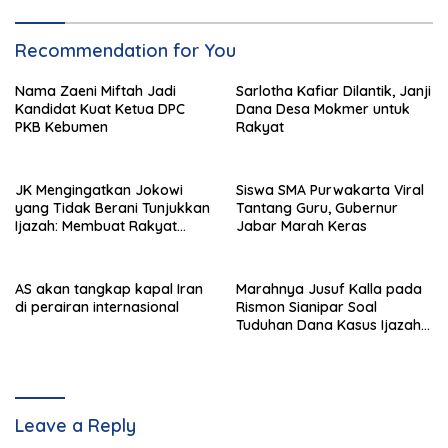
Recommendation for You
Nama Zaeni Miftah Jadi
Sarlotha Kafiar Dilantik, Janji
Kandidat Kuat Ketua DPC
Dana Desa Mokmer untuk
PKB Kebumen
Rakyat
JK Mengingatkan Jokowi
Siswa SMA Purwakarta Viral
yang Tidak Berani Tunjukkan
Tantang Guru, Gubernur
Ijazah: Membuat Rakyat
Jabar Marah Keras
Bertengkar Dua Tahun
AS akan tangkap kapal Iran
Marahnya Jusuf Kalla pada
di perairan internasional
Rismon Sianipar Soal
Tuduhan Dana Kasus Ijazah
Jokowi
Leave a Reply