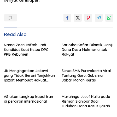
denyut kehidupan.”
Read Also
Nama Zaeni Miftah Jadi
Sarlotha Kafiar Dilantik, Janji
Kandidat Kuat Ketua DPC
Dana Desa Mokmer untuk
PKB Kebumen
Rakyat
JK Mengingatkan Jokowi
Siswa SMA Purwakarta Viral
yang Tidak Berani Tunjukkan
Tantang Guru, Gubernur
Ijazah: Membuat Rakyat
Jabar Marah Keras
Bertengkar Dua Tahun
AS akan tangkap kapal Iran
Marahnya Jusuf Kalla pada
di perairan internasional
Rismon Sianipar Soal
Tuduhan Dana Kasus Ijazah
Jokowi