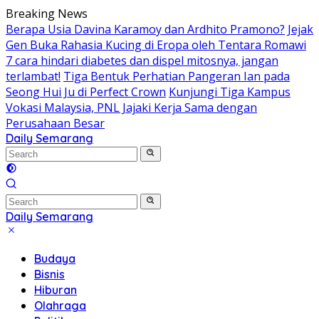
Skip
Breaking News
to
Berapa Usia Davina Karamoy dan Ardhito Pramono?
Jejak
content
Gen Buka Rahasia Kucing di Eropa oleh Tentara Romawi
7 cara hindari diabetes dan dispel mitosnya, jangan
terlambat!
Tiga Bentuk Perhatian Pangeran Ian pada
Seong Hui Ju di Perfect Crown
Kunjungi Tiga Kampus
Vokasi Malaysia, PNL Jajaki Kerja Sama dengan
Perusahaan Besar
Daily Semarang
"Semarang
Hari
Ini:
Informasi
Terkini
Daily Semarang
untuk
"Semarang
Anda"
Hari
Budaya
Ini:
Bisnis
Informasi
Hiburan
Terkini
Olahraga
untuk