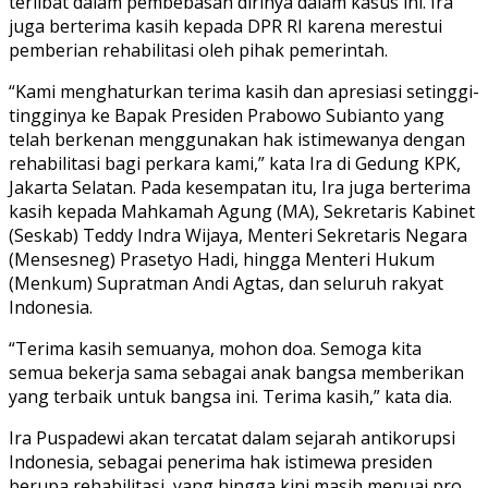
terlibat dalam pembebasan dirinya dalam kasus ini. Ira
juga berterima kasih kepada DPR RI karena merestui
pemberian rehabilitasi oleh pihak pemerintah.
“Kami menghaturkan terima kasih dan apresiasi setinggi-
tingginya ke Bapak Presiden Prabowo Subianto yang
telah berkenan menggunakan hak istimewanya dengan
rehabilitasi bagi perkara kami,” kata Ira di Gedung KPK,
Jakarta Selatan. Pada kesempatan itu, Ira juga berterima
kasih kepada Mahkamah Agung (MA), Sekretaris Kabinet
(Seskab) Teddy Indra Wijaya, Menteri Sekretaris Negara
(Mensesneg) Prasetyo Hadi, hingga Menteri Hukum
(Menkum) Supratman Andi Agtas, dan seluruh rakyat
Indonesia.
“Terima kasih semuanya, mohon doa. Semoga kita
semua bekerja sama sebagai anak bangsa memberikan
yang terbaik untuk bangsa ini. Terima kasih,” kata dia.
Ira Puspadewi akan tercatat dalam sejarah antikorupsi
Indonesia, sebagai penerima hak istimewa presiden
berupa rehabilitasi, yang hingga kini masih menuai pro