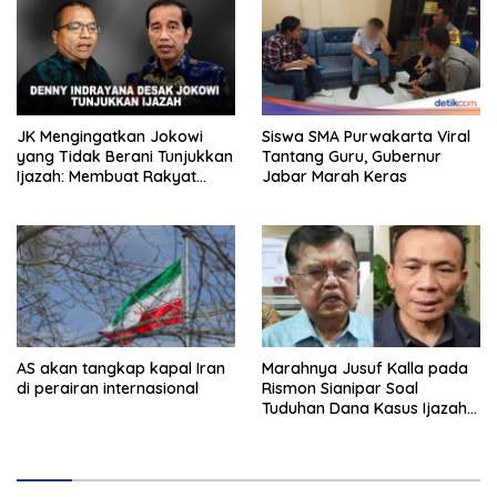
JK Mengingatkan Jokowi
Siswa SMA Purwakarta Viral
yang Tidak Berani Tunjukkan
Tantang Guru, Gubernur
Ijazah: Membuat Rakyat
Jabar Marah Keras
Bertengkar Dua Tahun
AS akan tangkap kapal Iran
Marahnya Jusuf Kalla pada
di perairan internasional
Rismon Sianipar Soal
Tuduhan Dana Kasus Ijazah
Jokowi