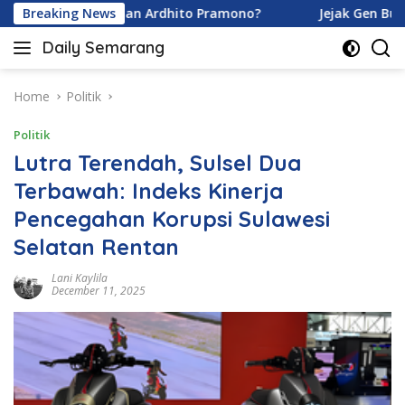
Skip
na Karamoy dan Ardhito Pramono?
Breaking News
Jejak Gen Buka Raha
to
Daily Semarang
content
"Semarang
Hari
Ini:
Home
Politik
Informasi
Politik
Terkini
untuk
Lutra Terendah, Sulsel Dua
Anda"
Terbawah: Indeks Kinerja
Pencegahan Korupsi Sulawesi
Selatan Rentan
Lani Kaylila
December 11, 2025