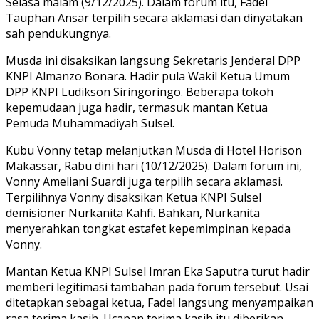
Selasa malam (9/12/2025). Dalam forum itu, Fadel
Tauphan Ansar terpilih secara aklamasi dan dinyatakan
sah pendukungnya.
Musda ini disaksikan langsung Sekretaris Jenderal DPP
KNPI Almanzo Bonara. Hadir pula Wakil Ketua Umum
DPP KNPI Ludikson Siringoringo. Beberapa tokoh
kepemudaan juga hadir, termasuk mantan Ketua
Pemuda Muhammadiyah Sulsel.
Kubu Vonny tetap melanjutkan Musda di Hotel Horison
Makassar, Rabu dini hari (10/12/2025). Dalam forum ini,
Vonny Ameliani Suardi juga terpilih secara aklamasi.
Terpilihnya Vonny disaksikan Ketua KNPI Sulsel
demisioner Nurkanita Kahfi. Bahkan, Nurkanita
menyerahkan tongkat estafet kepemimpinan kepada
Vonny.
Mantan Ketua KNPI Sulsel Imran Eka Saputra turut hadir
memberi legitimasi tambahan pada forum tersebut. Usai
ditetapkan sebagai ketua, Fadel langsung menyampaikan
rasa terima kasih. Ucapan terima kasih itu diberikan