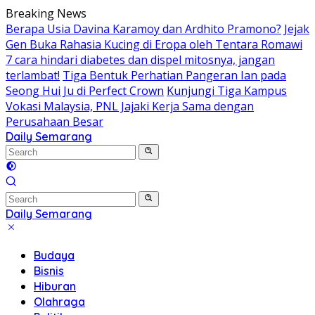
Skip
Breaking News
to
Berapa Usia Davina Karamoy dan Ardhito Pramono?
Jejak
content
Gen Buka Rahasia Kucing di Eropa oleh Tentara Romawi
7 cara hindari diabetes dan dispel mitosnya, jangan
terlambat!
Tiga Bentuk Perhatian Pangeran Ian pada
Seong Hui Ju di Perfect Crown
Kunjungi Tiga Kampus
Vokasi Malaysia, PNL Jajaki Kerja Sama dengan
Perusahaan Besar
Daily Semarang
"Semarang
Hari
Ini:
Informasi
Terkini
Daily Semarang
untuk
"Semarang
Anda"
Hari
Budaya
Ini:
Bisnis
Informasi
Hiburan
Terkini
Olahraga
untuk