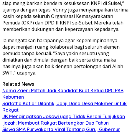
siap mengibarkan bendera kesuksesan KNPI di Sulsel,”
ujarnya dengan tegas. Vonny juga menyampaikan terima
kasih kepada seluruh Organisasi Kemasyarakatan
Pemuda (OKP) dan DPD II KNPI se-Sulsel. Mereka telah
memberikan dukungan dan kepercayaan kepadanya.
Ia mengatakan harapannya agar kepemimpinannya
dapat menjadi ruang kolaborasi bagi seluruh elemen
pemuda tanpa kecuali. “Saya yakin sesuatu yang
diniatkan dan dimulai dengan baik serta cinta maka
hasilnya juga akan baik dengan pertolongan dari Allah
SWT,” ucapnya.
Related News
Nama Zaeni Miftah Jadi Kandidat Kuat Ketua DPC PKB
Kebumen
Sarlotha Kafiar Dilantik, Janji Dana Desa Mokmer untuk
Rakyat
JK Mengingatkan Jokowi yang Tidak Berani Tunjukkan
Ijazah: Membuat Rakyat Bertengkar Dua Tahun
Siswa SMA Purwakarta Viral Tantang Guru, Gubernur