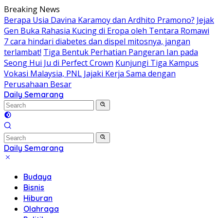
Skip
Breaking News
to
Berapa Usia Davina Karamoy dan Ardhito Pramono?
Jejak
content
Gen Buka Rahasia Kucing di Eropa oleh Tentara Romawi
7 cara hindari diabetes dan dispel mitosnya, jangan
terlambat!
Tiga Bentuk Perhatian Pangeran Ian pada
Seong Hui Ju di Perfect Crown
Kunjungi Tiga Kampus
Vokasi Malaysia, PNL Jajaki Kerja Sama dengan
Perusahaan Besar
Daily Semarang
"Semarang
Hari
Ini:
Informasi
Terkini
Daily Semarang
untuk
"Semarang
Anda"
Hari
Budaya
Ini:
Bisnis
Informasi
Hiburan
Terkini
Olahraga
untuk