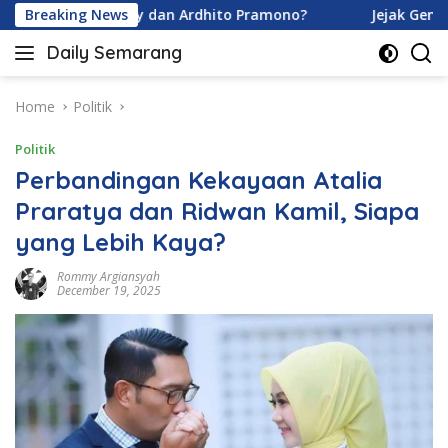
Skip
vina Karamoy dan Ardhito Pramono?
Breaking News
Jejak Gen Buka Ra
to
Daily Semarang
content
"Semarang
Hari
Ini:
Home
Politik
Informasi
Politik
Terkini
untuk
Perbandingan Kekayaan Atalia
Anda"
Praratya dan Ridwan Kamil, Siapa
yang Lebih Kaya?
Rommy Argiansyah
December 19, 2025