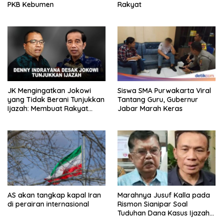
PKB Kebumen
Rakyat
JK Mengingatkan Jokowi
Siswa SMA Purwakarta Viral
yang Tidak Berani Tunjukkan
Tantang Guru, Gubernur
Ijazah: Membuat Rakyat
Jabar Marah Keras
Bertengkar Dua Tahun
AS akan tangkap kapal Iran
Marahnya Jusuf Kalla pada
di perairan internasional
Rismon Sianipar Soal
Tuduhan Dana Kasus Ijazah
Jokowi