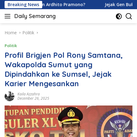
Skip
 Karamoy dan Ardhito Pramono?
Breaking News
Jejak Gen Buka Rahasi
to
Daily Semarang
content
"Semarang
Hari
Ini:
Home
Politik
Informasi
Politik
Terkini
untuk
Profil Brigjen Pol Rony Samtana,
Anda"
Wakapolda Sumut yang
Dipindahkan ke Sumsel, Jejak
Karier Mengesankan
Kaila Azzahra
December 26, 2025