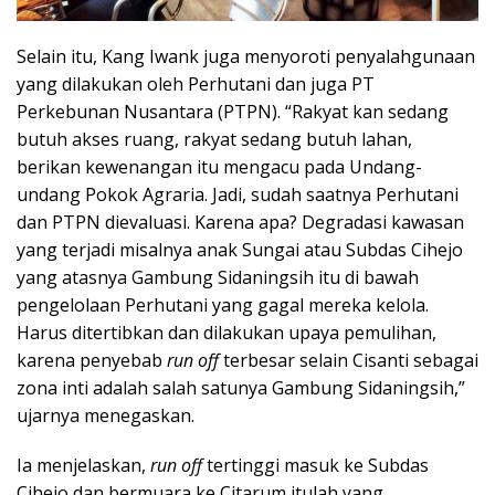
Selain itu, Kang Iwank juga menyoroti penyalahgunaan
yang dilakukan oleh Perhutani dan juga PT
Perkebunan Nusantara (PTPN). “Rakyat kan sedang
butuh akses ruang, rakyat sedang butuh lahan,
berikan kewenangan itu mengacu pada Undang-
undang Pokok Agraria. Jadi, sudah saatnya Perhutani
dan PTPN dievaluasi. Karena apa? Degradasi kawasan
yang terjadi misalnya anak Sungai atau Subdas Cihejo
yang atasnya Gambung Sidaningsih itu di bawah
pengelolaan Perhutani yang gagal mereka kelola.
Harus ditertibkan dan dilakukan upaya pemulihan,
karena penyebab
run off
terbesar selain Cisanti sebagai
zona inti adalah salah satunya Gambung Sidaningsih,”
ujarnya menegaskan.
Ia menjelaskan,
run off
tertinggi masuk ke Subdas
Cihejo dan bermuara ke Citarum itulah yang