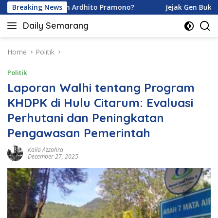
Skip
aramoy dan Ardhito Pramono?
Breaking News
Jejak Gen Buka Rahasia 
to
Daily Semarang
content
"Semarang
Hari
Ini:
Home
Politik
Informasi
Politik
Terkini
untuk
Laporan Walhi tentang Program
Anda"
KHDPK di Hulu Citarum: Evaluasi
Perhutani dan Peningkatan
Pengawasan Pemerintah
Kaila Azzahra
December 27, 2025