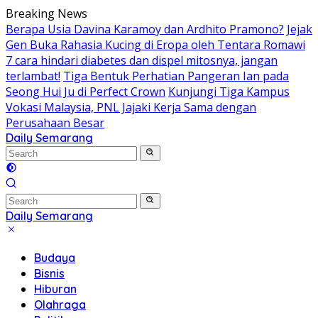
Skip
Breaking News
to
Berapa Usia Davina Karamoy dan Ardhito Pramono?
Jejak
content
Gen Buka Rahasia Kucing di Eropa oleh Tentara Romawi
7 cara hindari diabetes dan dispel mitosnya, jangan
terlambat!
Tiga Bentuk Perhatian Pangeran Ian pada
Seong Hui Ju di Perfect Crown
Kunjungi Tiga Kampus
Vokasi Malaysia, PNL Jajaki Kerja Sama dengan
Perusahaan Besar
Daily Semarang
"Semarang
Hari
Ini:
Informasi
Terkini
Daily Semarang
untuk
"Semarang
Anda"
Hari
Budaya
Ini:
Bisnis
Informasi
Hiburan
Terkini
Olahraga
untuk