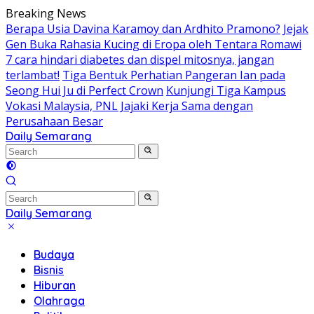
Skip
Breaking News
to
Berapa Usia Davina Karamoy dan Ardhito Pramono?
Jejak
content
Gen Buka Rahasia Kucing di Eropa oleh Tentara Romawi
7 cara hindari diabetes dan dispel mitosnya, jangan
terlambat!
Tiga Bentuk Perhatian Pangeran Ian pada
Seong Hui Ju di Perfect Crown
Kunjungi Tiga Kampus
Vokasi Malaysia, PNL Jajaki Kerja Sama dengan
Perusahaan Besar
Daily Semarang
"Semarang
Hari
Ini:
Informasi
Terkini
Daily Semarang
untuk
"Semarang
Anda"
Hari
Budaya
Ini:
Bisnis
Informasi
Hiburan
Terkini
Olahraga
untuk