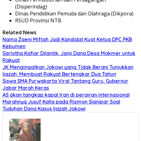
(Disperindag)
Dinas Pendidikan Pemuda dan Olahraga (Dikpora)
RSUD Provinsi NTB
Related News
Nama Zaeni Miftah Jadi Kandidat Kuat Ketua DPC PKB
Kebumen
Sarlotha Kafiar Dilantik, Janji Dana Desa Mokmer untuk
Rakyat
JK Mengingatkan Jokowi yang Tidak Berani Tunjukkan
Ijazah: Membuat Rakyat Bertengkar Dua Tahun
Siswa SMA Purwakarta Viral Tantang Guru, Gubernur
Jabar Marah Keras
AS akan tangkap kapal Iran di perairan internasional
Marahnya Jusuf Kalla pada Rismon Sianipar Soal
Tuduhan Dana Kasus Ijazah Jokowi