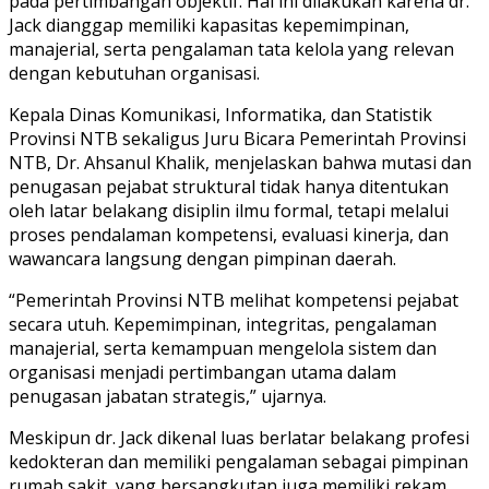
pada pertimbangan objektif. Hal ini dilakukan karena dr.
Jack dianggap memiliki kapasitas kepemimpinan,
manajerial, serta pengalaman tata kelola yang relevan
dengan kebutuhan organisasi.
Kepala Dinas Komunikasi, Informatika, dan Statistik
Provinsi NTB sekaligus Juru Bicara Pemerintah Provinsi
NTB, Dr. Ahsanul Khalik, menjelaskan bahwa mutasi dan
penugasan pejabat struktural tidak hanya ditentukan
oleh latar belakang disiplin ilmu formal, tetapi melalui
proses pendalaman kompetensi, evaluasi kinerja, dan
wawancara langsung dengan pimpinan daerah.
“Pemerintah Provinsi NTB melihat kompetensi pejabat
secara utuh. Kepemimpinan, integritas, pengalaman
manajerial, serta kemampuan mengelola sistem dan
organisasi menjadi pertimbangan utama dalam
penugasan jabatan strategis,” ujarnya.
Meskipun dr. Jack dikenal luas berlatar belakang profesi
kedokteran dan memiliki pengalaman sebagai pimpinan
rumah sakit, yang bersangkutan juga memiliki rekam